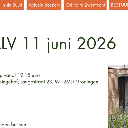
in de Buurt
Actuele dossiers
Culinaire Zwerftocht
BESTUU
LV 11 juni 2026
op vanaf 19:15 uur)
bbingehof, Langestraat 23, 9712MD Groningen.
ngen bestuur