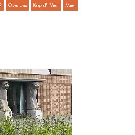
R
Over ons
Kop d'r Veur
Meer