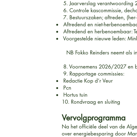
5. Jaarverslag verantwoording
6. Controle kascommissie, dech
7. Bestuurszaken; aftreden, (he
Aftredend en niet-herbenoembaa
Aftredend en herbenoembaar: Te
Voorgestelde nieuwe leden: Mi
NB Fokko Reinders neemt als int
8. Voornemens 2026/2027 en b
9. Rapportage commissies:
Redactie Kop d’r Veur
Pcn
Hortus tuin
10. Rondvraag en sluiting
Vervolgprogramma
Na het officiële deel van de Alg
over energiebesparing door Mar