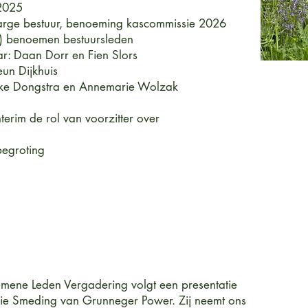
 2025
arge bestuur, benoeming kascommissie 2026
r-) benoemen bestuursleden
r: Daan Dorr en Fien Slors
un Dijkhuis
nke Dongstra en Annemarie Wolzak
erim de rol van voorzitter over
egroting
emene Leden Vergadering volgt een presentatie
ie Smeding van Grunneger Power. Zij neemt ons