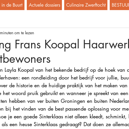
in de Buurt
Actuele dossiers
Culinaire Zwerftocht
BESTUU
minuten om te lezen
ing Frans Koopal Haarwer
rtbewoners
 Layla Koopal van het bekende bedrijf op de hoek van de
erhaven: een rondleiding door het bedrijf voor jullie, bu
ver de historie en de huidige praktijk van het maken van
e het woord pruik gebruikt en wanneer je spreekt van ee
anten hebben van ver buiten Groningen en buiten Nederlan
ken bij het vinden van de best passende oplossing voor m
e je een goede Sinterklaas niet alleen kleedt, schminkt, 
h als een heuse Sinterklaas gedraagt? Dat doen ze allemaa