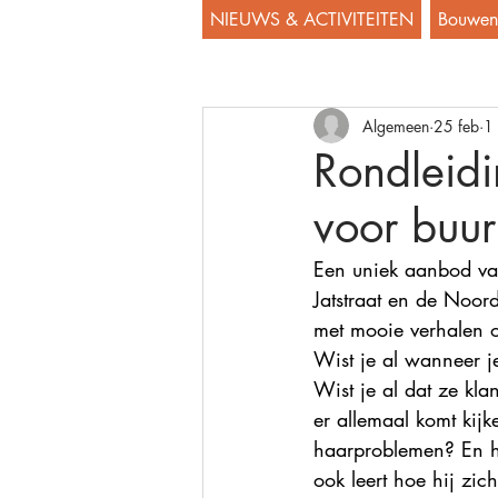
NIEUWS & ACTIVITEITEN
Bouwen 
Algemeen
25 feb
1 
Rondleid
voor buu
Een uniek aanbod van
Jatstraat en de Noord
met mooie verhalen o
Wist je al wanneer j
Wist je al dat ze kl
er allemaal komt kij
haarproblemen? En ho
ook leert hoe hij zic