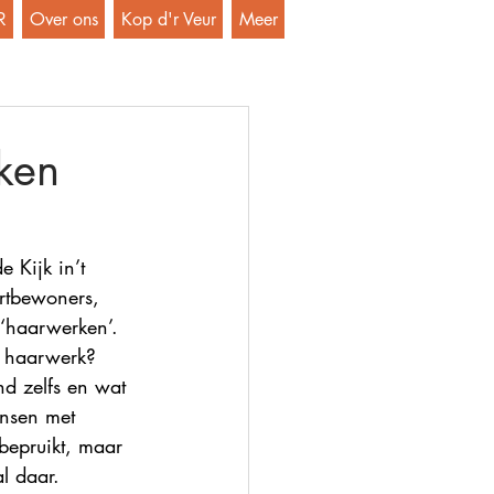
R
Over ons
Kop d'r Veur
Meer
ken
 Kijk in’t 
urtbewoners, 
 ‘haarwerken’.
n haarwerk? 
d zelfs en wat 
ensen met 
bepruikt, maar 
l daar.